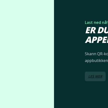
Last ned nå!
ER D
APPE
Skann QR-kod
appbutikken 
LES MER