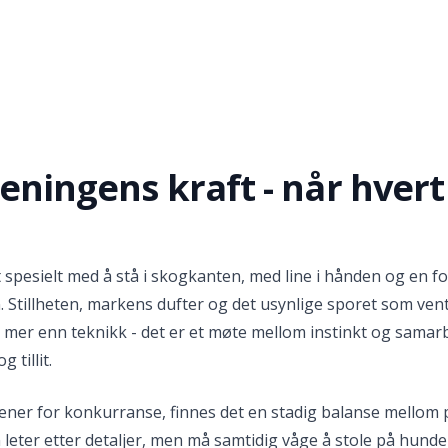
eningens kraft - når hvert
t spesielt med å stå i skogkanten, med line i hånden og en f
. Stillheten, markens dufter og det usynlige sporet som vent
 mer enn teknikk - det er et møte mellom instinkt og samar
 tillit.
ener for konkurranse, finnes det en stadig balanse mellom 
 leter etter detaljer, men må samtidig våge å stole på hund