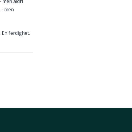
- men aldri
g - men
 En ferdighet.