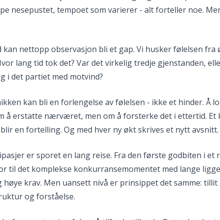
ype nesepustet, tempoet som varierer - alt forteller noe. 
tid kan nettopp observasjon bli et gap. Vi husker følelsen fra
Hvor lang tid tok det? Var det virkelig tredje gjenstanden, ell
ig i det partiet med motvind?
ikken kan bli en forlengelse av følelsen - ikke et hinder. Å l
 å erstatte nærværet, men om å forsterke det i ettertid. Et k
blir en fortelling. Og med hver ny økt skrives et nytt avsnitt.
asjer er sporet en lang reise. Fra den første godbiten i et r
r til det komplekse konkurransemomentet med lange ligget
g høye krav. Men uansett nivå er prinsippet det samme: tilli
ruktur og forståelse.