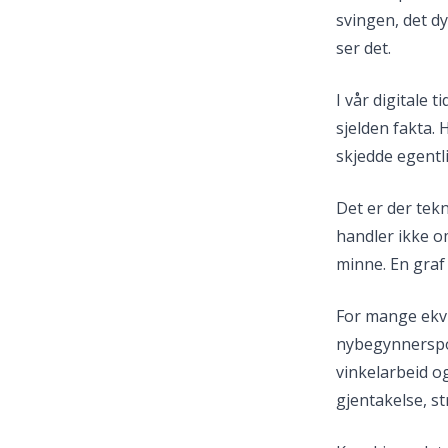
svingen, det d
ser det.
I vår digitale 
sjelden fakta. 
skjedde egentl
Det er der tekn
handler ikke om
minne. En graf 
For mange ekvip
nybegynnerspo
vinkelarbeid o
gjentakelse, st