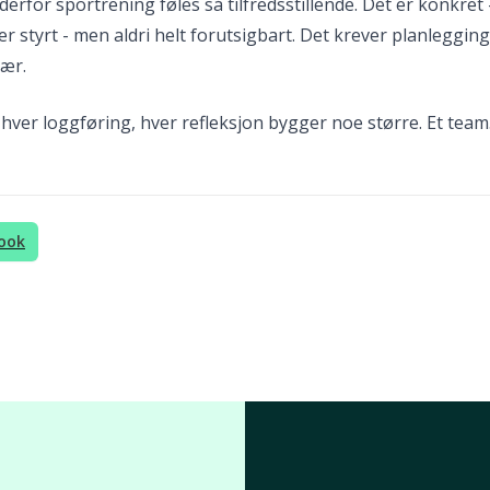
derfor sportrening føles så tilfredsstillende. Det er konkret 
r styrt - men aldri helt forutsigbart. Det krever planleggin
ær.
hver loggføring, hver refleksjon bygger noe større. Et team.
ook