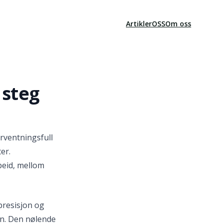
Artikler
OSS
Om oss
 steg
orventningsfull
er.
beid, mellom
presisjon og
en. Den nølende