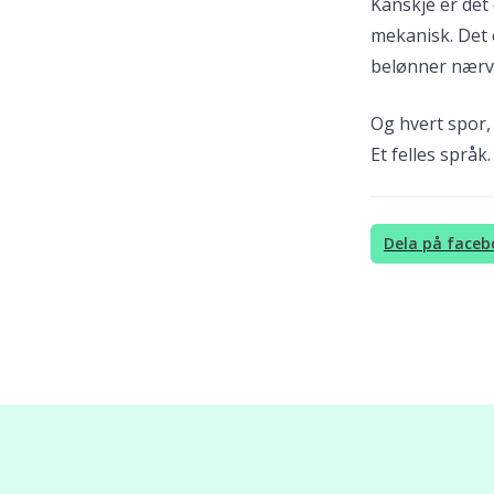
Kanskje er det 
mekanisk. Det e
belønner nærv
Og hvert spor, 
Et felles språk.
Dela på faceb