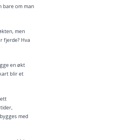
Men bare om man
 økten, men
er fjerde? Hva
ogge en økt
art blir et
ett
ider,
t bygges med