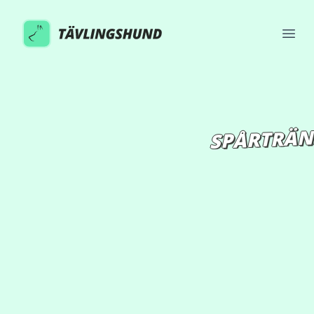
Tävlingshund
Open
SPÅRTRÄNI